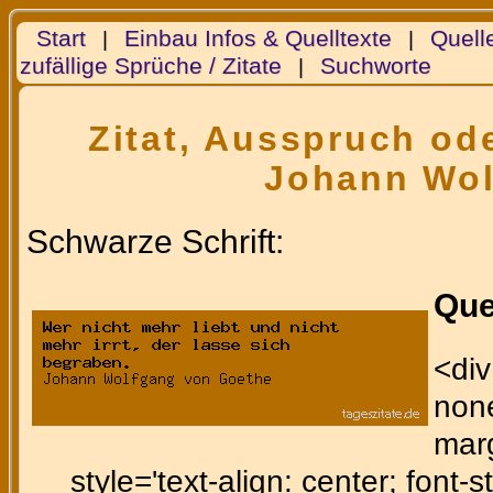
Start
Einbau Infos & Quelltexte
Quell
|
|
zufällige Sprüche / Zitate
Suchworte
|
Zitat, Ausspruch ode
Johann Wol
Schwarze Schrift:
Que
<div
none
marg
style='text-align: center; font-st