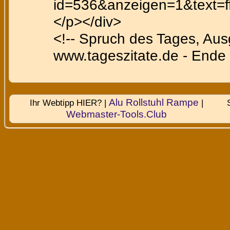
id=536&anzeigen=1&text=ffe
</p></div>
<!-- Spruch des Tages, Au
www.tageszitate.de - Ende 
Alu Rollstuhl Rampe
Ihr Webtipp HIER? |
|
Webmaster-Tools.Club