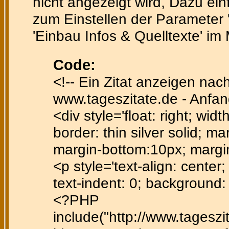
nicht angezeigt wird, Dazu ein
zum Einstellen der Parameter 'te
'Einbau Infos & Quelltexte' im
Code:
<!-- Ein Zitat anzeigen nac
www.tageszitate.de - Anfan
<div style='float: right; wid
border: thin silver solid; ma
margin-bottom:10px; margi
<p style='text-align: center; 
text-indent: 0; background
<?PHP
include("http://www.tagesz