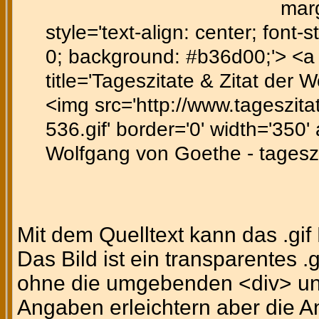
marg
style='text-align: center; font-st
0; background: #b36d00;'> <a h
title='Tageszitate & Zitat der 
<img src='http://www.tageszitat
536.gif' border='0' width='350'
Wolfgang von Goethe - tageszi
Mit dem Quelltext kann das .gi
Das Bild ist ein transparentes .
ohne die umgebenden <div> un
Angaben erleichtern aber die A