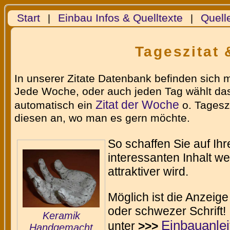
Start
Einbau Infos & Quelltexte
Quell
|
|
Tageszitat 
In unserer Zitate Datenbank befinden sich 
Jede Woche, oder auch jeden Tag wählt das
Zitat der Woche
automatisch ein
o. Tageszi
diesen an, wo man es gern möchte.
So schaffen Sie auf Ih
interessanten Inhalt w
attraktiver wird.
Möglich ist die Anzeige
oder schwezer Schrift!
Keramik
Einbauanle
unter
>>>
Handgemacht