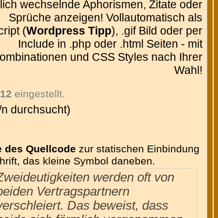
glich wechselnde Aphorismen, Zitate oder
Sprüche anzeigen! Vollautomatisch als
ript (
Wordpress Tipp
), .gif Bild oder per
Include in .php oder .html Seiten - mit
ombinationen und CSS Styles nach Ihrer
Wahl!
f
12
eingestellt.
/n durchsucht)
e des Quellcode
zur statischen Einbindung
chrift, das kleine Symbol daneben.
Zweideutigkeiten werden oft von
beiden Vertragspartnern
verschleiert. Das beweist, dass