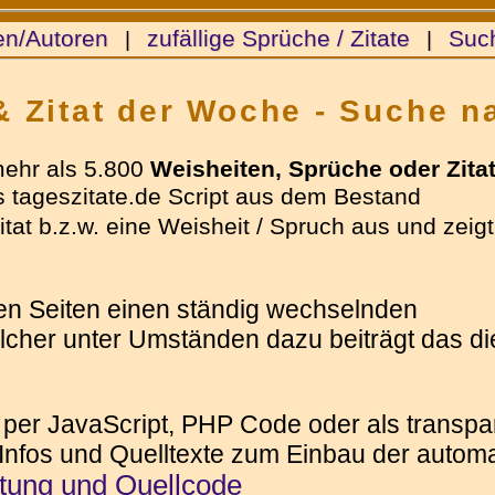
en/Autoren
zufällige Sprüche / Zitate
Suc
|
|
& Zitat der Woche - Suche n
mehr als 5.800
Weisheiten, Sprüche oder Zita
 tageszitate.de Script aus dem Bestand
tat b.z.w. eine Weisheit / Spruch aus und zeigt
ren Seiten einen ständig wechselnden
elcher unter Umständen dazu beiträgt das die
 per JavaScript, PHP Code oder als transpar
 Infos und Quelltexte zum Einbau der automat
itung und Quellcode