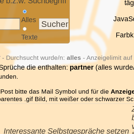
 b.z.w. Suchbegriff
tä
JavaSc
Alles
Farbk
Texte
r
- Durchsucht wurde/n:
alles
- Anzeigelimit au
 Sprüche die enthalten:
partner
(alles wurde
funden.
Post bitte das Mail Symbol und für die
Anzeig
sparentes .gif Bild, mit weißer oder schwarzer S
Interessante Selbstgespräche setzen