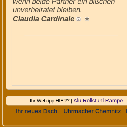
wenn beide Partner ein bißchen
unverheiratet bleiben.
Claudia Cardinale
Alu Rollstuhl Rampe
Ihr Webtipp HIER? |
|
Ihr neues Dach.
Uhrmacher Chemnitz