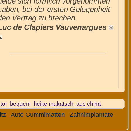
beide sich förmlich vorgenommen
haben, bei der ersten Gelegenheit
den Vertrag zu brechen.
Luc de Clapiers Vauvenargues
tor
bequem
heike makatsch
aus china
:
tz
Auto Gummimatten
Zahnimplantate