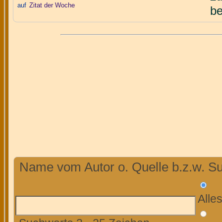
auf
Zitat der Woche
be
Name vom Autor o. Quelle b.z.w. Su
Alle