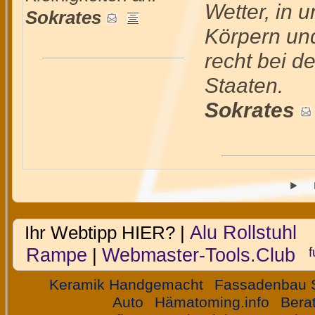
Wetter, in 
Sokrates
Körpern und
recht bei d
Staaten.
Sokrates
Alu Rollstuhl
Ihr Webtipp HIER? |
Rampe
Webmaster-Tools.Club
|
Keramik Handgemacht
Fassadenbau 
Auto
Hämatoming.info
Bera