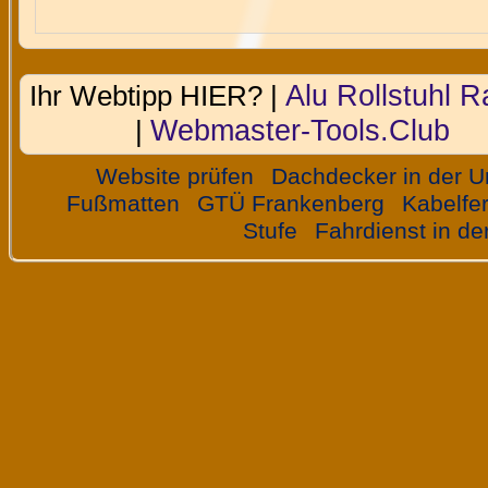
Alu Rollstuhl 
Ihr Webtipp HIER? |
Webmaster-Tools.Club
|
Website prüfen
Dachdecker in der 
Fußmatten
GTÜ Frankenberg
Kabelfe
Stufe
Fahrdienst in d