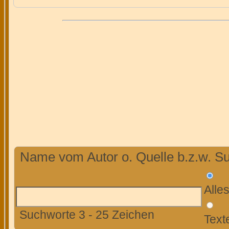
Name vom Autor o. Quelle b.z.w. Su
Alle
Suchworte 3 - 25 Zeichen
Text