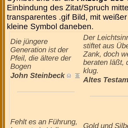
Einbindung des Zitat/Spruch mittel
transparentes .gif Bild, mit weiße
kleine Symbol daneben.
Der Leichtsin
Die jüngere
stiftet aus Ü
Generation ist der
Zank, doch we
Pfeil, die ältere der
beraten läßt, d
Bogen
klug.
John Steinbeck
Altes Testa
Fehlt es an Führung,
Gold und Silb