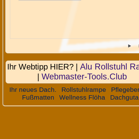
Alu Rollstuhl 
Ihr Webtipp HIER? |
Webmaster-Tools.Club
|
Ihr neues Dach.
Rollstuhlrampe
Pflegebe
Fußmatten
Wellness Flöha
Dachguta