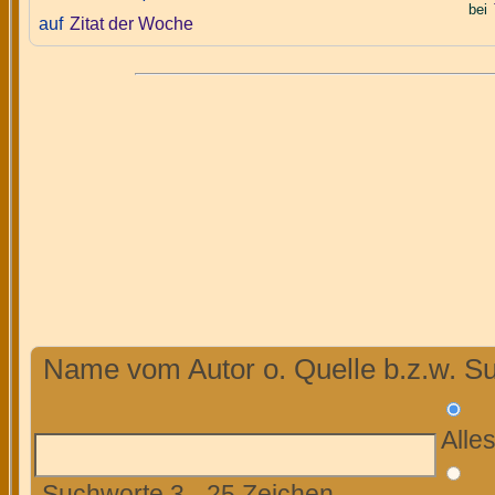
bei
auf
Zitat der Woche
Name vom Autor o. Quelle b.z.w. Su
Alle
Suchworte 3 - 25 Zeichen