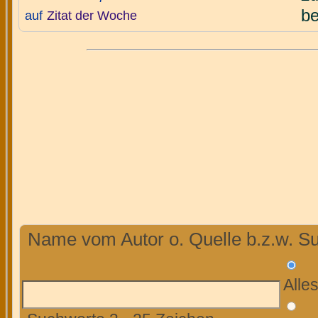
be
auf
Zitat der Woche
Name vom Autor o. Quelle b.z.w. Su
Alle