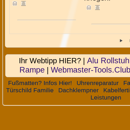
Alu Rollstuh
Ihr Webtipp HIER? |
Rampe
Webmaster-Tools.Clu
|
Fußmatten? Infos Hier!
Uhrenreparatur
Fa
Türschild Familie
Dachklempner
Kabelfer
Leistungen