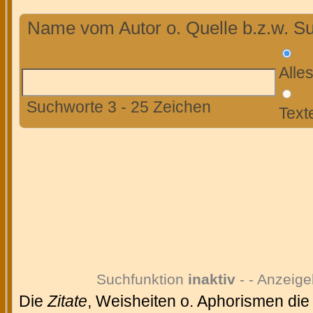
Name vom Autor o. Quelle b.z.w. Su
Alle
Suchworte 3 - 25 Zeichen
Text
Suchfunktion
inaktiv
- - Anzeige
Die
Zitate
, Weisheiten o. Aphorismen die