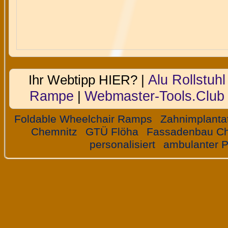
Alu Rollstuhl
Ihr Webtipp HIER? |
Rampe
Webmaster-Tools.Club
|
Foldable Wheelchair Ramps
Zahnimplanta
Chemnitz
GTÜ Flöha
Fassadenbau Ch
personalisiert
ambulanter P