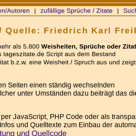
en/Autoren
zufällige Sprüche / Zitate
Suc
|
|
/ Quelle: Friedrich Karl Fre
mehr als 5.800
Weisheiten, Sprüche oder Zita
 tageszitate.de Script aus dem Bestand
tat b.z.w. eine Weisheit / Spruch aus und zeigt
ren Seiten einen ständig wechselnden
elcher unter Umständen dazu beiträgt das die
 per JavaScript, PHP Code oder als transpar
 Infos und Quelltexte zum Einbau der automat
itung und Quellcode