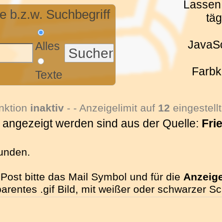
Lassen 
 b.z.w. Suchbegriff
tä
JavaSc
Alles
Farbk
Texte
nktion
inaktiv
- - Anzeigelimit auf
12
eingestellt
e angezeigt werden sind aus der Quelle:
Fri
funden.
Post bitte das Mail Symbol und für die
Anzeig
sparentes .gif Bild, mit weißer oder schwarzer S