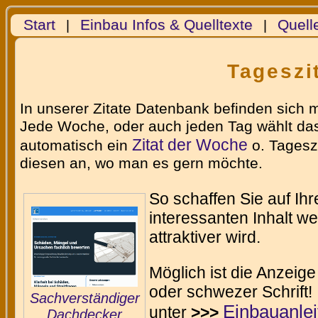
Start
Einbau Infos & Quelltexte
Quell
|
|
Tageszit
In unserer Zitate Datenbank befinden sich 
Jede Woche, oder auch jeden Tag wählt das
Zitat der Woche
automatisch ein
o. Tageszi
diesen an, wo man es gern möchte.
So schaffen Sie auf Ih
interessanten Inhalt w
attraktiver wird.
Möglich ist die Anzeige
oder schwezer Schrift!
Sachverständiger
Einbauanle
unter
>>>
Dachdecker