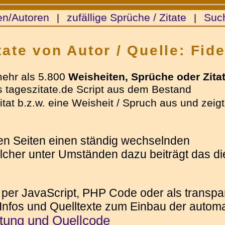
en/Autoren
zufällige Sprüche / Zitate
Suc
|
|
ate von Autor / Quelle: Fide
mehr als 5.800
Weisheiten, Sprüche oder Zita
 tageszitate.de Script aus dem Bestand
tat b.z.w. eine Weisheit / Spruch aus und zeigt
ren Seiten einen ständig wechselnden
elcher unter Umständen dazu beiträgt das die
 per JavaScript, PHP Code oder als transpar
 Infos und Quelltexte zum Einbau der automat
itung und Quellcode