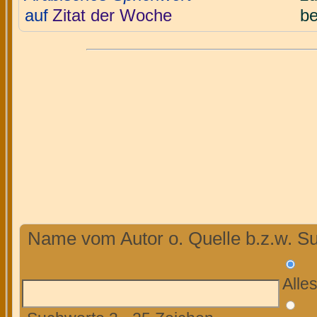
auf
Zitat der Woche
be
Name vom Autor o. Quelle b.z.w. Su
Alle