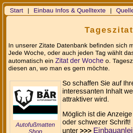
Start
Einbau Infos & Quelltexte
Quell
|
|
Tageszita
In unserer Zitate Datenbank befinden sich 
Jede Woche, oder auch jeden Tag wählt das
Zitat der Woche
automatisch ein
o. Tageszi
diesen an, wo man es gern möchte.
So schaffen Sie auf Ih
interessanten Inhalt w
attraktiver wird.
Möglich ist die Anzeige
oder schwezer Schrift!
Autofußmatten
Einbauanle
unter
>>>
Shop