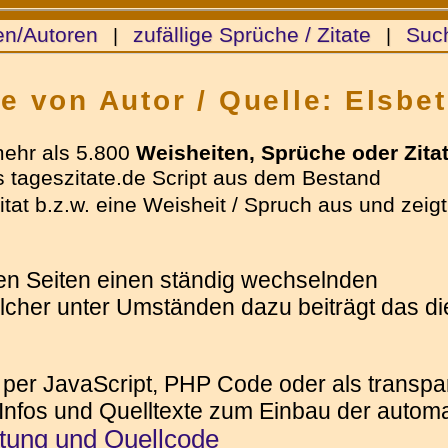
en/Autoren
zufällige Sprüche / Zitate
Suc
|
|
te von Autor / Quelle: Elsbe
mehr als 5.800
Weisheiten, Sprüche oder Zita
 tageszitate.de Script aus dem Bestand
tat b.z.w. eine Weisheit / Spruch aus und zeigt
ren Seiten einen ständig wechselnden
elcher unter Umständen dazu beiträgt das die
 per JavaScript, PHP Code oder als transpar
 Infos und Quelltexte zum Einbau der automat
itung und Quellcode