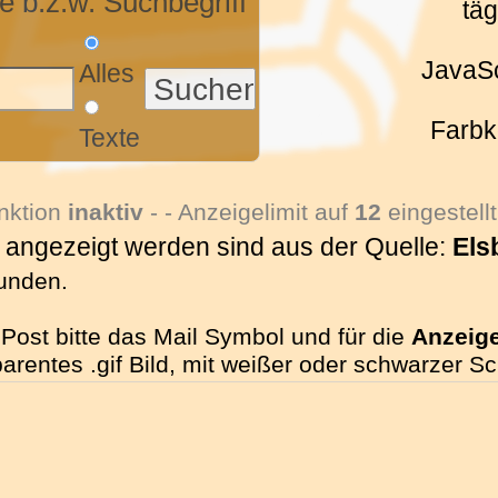
 b.z.w. Suchbegriff
tä
JavaSc
Alles
Farbk
Texte
nktion
inaktiv
- - Anzeigelimit auf
12
eingestellt
e angezeigt werden sind aus der Quelle:
Els
funden.
Post bitte das Mail Symbol und für die
Anzeig
sparentes .gif Bild, mit weißer oder schwarzer S