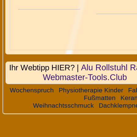
Alu Rollstuhl 
Ihr Webtipp HIER? |
Webmaster-Tools.Club
Wochenspruch
Physiotherapie Kinder
Fa
Fußmatten
Kera
Weihnachtsschmuck
Dachklempn