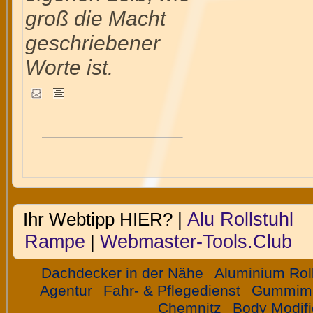
groß die Macht
geschriebener
Worte ist.
Alu Rollstuhl
Ihr Webtipp HIER? |
Rampe
Webmaster-Tools.Club
|
Dachdecker in der Nähe
Aluminium Rol
Agentur
Fahr- & Pflegedienst
Gummima
Chemnitz
Body Modifi