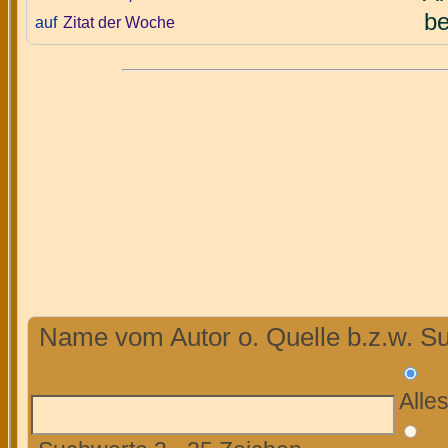
be
auf
Zitat der Woche
Name vom Autor o. Quelle b.z.w. Su
Alle