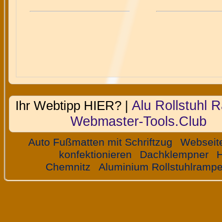
Alu Rollstuhl
Ihr Webtipp HIER? |
Webmaster-Tools.Club
Auto Fußmatten mit Schriftzug
Webseit
konfektionieren
Dachklempner
H
Chemnitz
Aluminium Rollstuhlramp