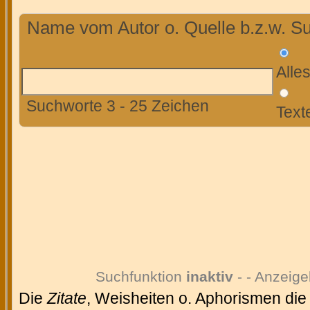
Name vom Autor o. Quelle b.z.w. Su
Alle
Suchworte 3 - 25 Zeichen
Text
Suchfunktion
inaktiv
- - Anzeige
Die
Zitate
, Weisheiten o. Aphorismen die