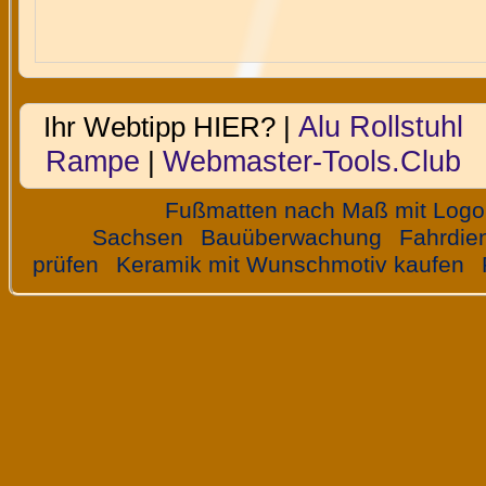
Alu Rollstuhl
Ihr Webtipp HIER? |
Rampe
Webmaster-Tools.Club
|
Fußmatten nach Maß mit Logo
Sachsen
Bauüberwachung
Fahrdie
prüfen
Keramik mit Wunschmotiv kaufen