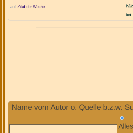
Wil
auf
Zitat der Woche
bei
Name vom Autor o. Quelle b.z.w. Su
Alle