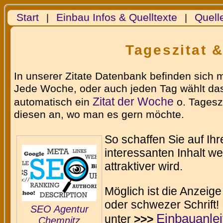
Start
Einbau Infos & Quelltexte
Quell
|
|
Tageszitat 
In unserer Zitate Datenbank befinden sich 
Jede Woche, oder auch jeden Tag wählt das
Zitat der Woche
automatisch ein
o. Tageszi
diesen an, wo man es gern möchte.
So schaffen Sie auf Ih
interessanten Inhalt w
attraktiver wird.
Möglich ist die Anzeige
oder schwezer Schrift!
SEO Agentur
Einbauanle
unter
>>>
Chemnitz