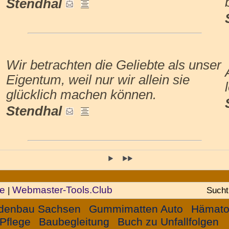
Stendhal
Wir betrachten die Geliebte als unser
Eigentum, weil nur wir allein sie
glücklich machen können.
Stendhal
pe
Webmaster-Tools.Club
|
Sucht
denbau Sachsen
Gummimatten Auto
Hämato
Pflege
Baubegleitung
Buch zu Unfallfolgen