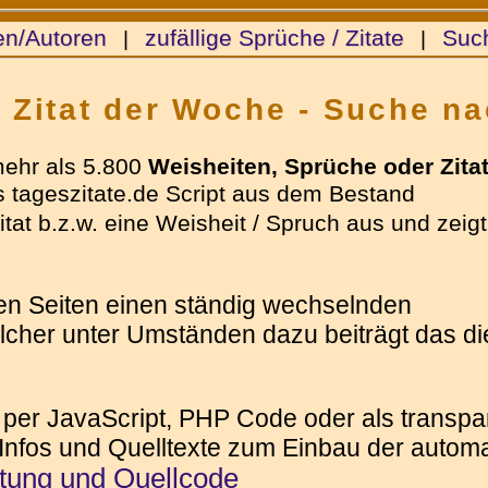
en/Autoren
zufällige Sprüche / Zitate
Suc
|
|
& Zitat der Woche - Suche na
mehr als 5.800
Weisheiten, Sprüche oder Zita
 tageszitate.de Script aus dem Bestand
tat b.z.w. eine Weisheit / Spruch aus und zeigt
ren Seiten einen ständig wechselnden
elcher unter Umständen dazu beiträgt das die
 per JavaScript, PHP Code oder als transpar
 Infos und Quelltexte zum Einbau der automat
itung und Quellcode