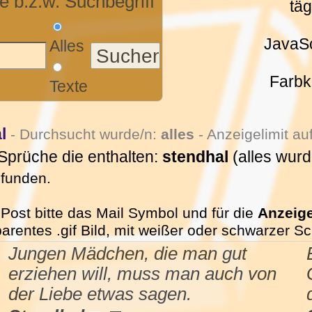
 b.z.w. Suchbegriff
tä
JavaSc
Alles
Farbk
Texte
l
- Durchsucht wurde/n:
alles
- Anzeigelimit au
 Sprüche die enthalten:
stendhal
(alles wurd
efunden.
Post bitte das Mail Symbol und für die
Anzeig
sparentes .gif Bild, mit weißer oder schwarzer S
Jungen Mädchen, die man gut
erziehen will, muss man auch von
der Liebe etwas sagen.