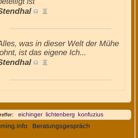
beteiligt ist
Stendhal
Alles, was in dieser Welt der Mühe
lohnt, ist das eigene Ich...
Stendhal
eichinger
lichtenberg
konfuzius
reffer:
ming.info
Beratungsgespräch