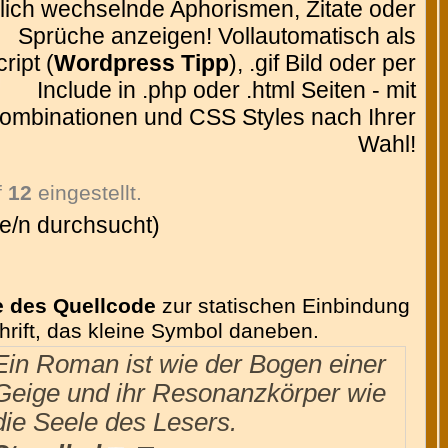
glich wechselnde Aphorismen, Zitate oder
Sprüche anzeigen! Vollautomatisch als
ript (
Wordpress Tipp
), .gif Bild oder per
Include in .php oder .html Seiten - mit
ombinationen und CSS Styles nach Ihrer
Wahl!
f
12
eingestellt.
e/n durchsucht)
e des Quellcode
zur statischen Einbindung
chrift, das kleine Symbol daneben.
Ein Roman ist wie der Bogen einer
Geige und ihr Resonanzkörper wie
die Seele des Lesers.