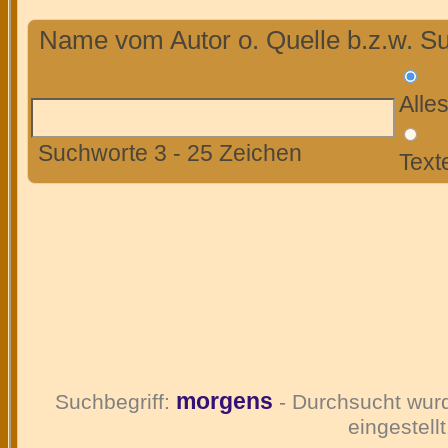
Name vom Autor o. Quelle b.z.w. Su
Alle
Suchworte 3 - 25 Zeichen
Text
morgens
Suchbegriff:
- Durchsucht wur
eingestellt