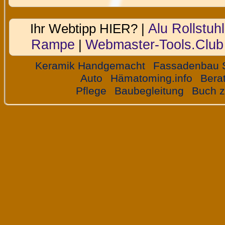
Alu Rollstuhl
Ihr Webtipp HIER? |
Rampe
Webmaster-Tools.Club
|
Keramik Handgemacht
Fassadenbau 
Auto
Hämatoming.info
Bera
Pflege
Baubegleitung
Buch z