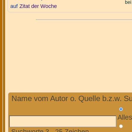
bei
auf
Zitat der Woche
Name vom Autor o. Quelle b.z.w. Su
Alle
Suchworte 3 - 25 Zeichen