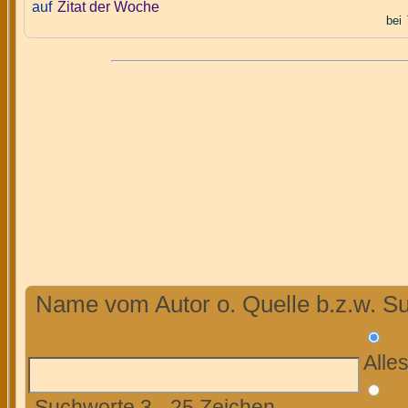
auf
Zitat der Woche
bei
Name vom Autor o. Quelle b.z.w. Su
Alle
Suchworte 3 - 25 Zeichen