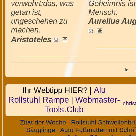
verwehrt:das, was
Geheimnis ist
getan ist,
Mensch.
ungeschehen zu
Aurelius Au
machen.
Aristoteles
Alu
Ihr Webtipp HIER? |
Rollstuhl Rampe
Webmaster-
|
chris
Tools.Club
Zitat der Woche
Rollstuhl Schwellenbr
Säuglinge
Auto Fußmatten mit Schri