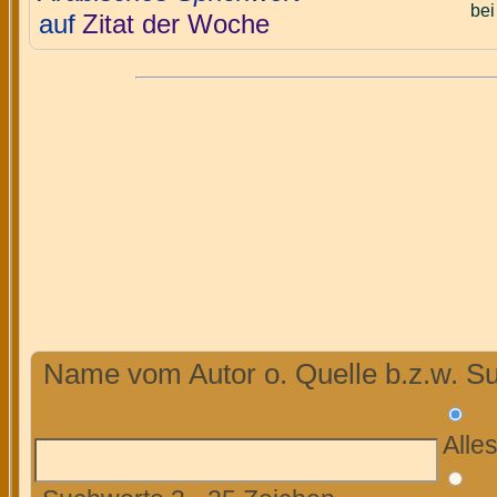
bei
auf
Zitat der Woche
Name vom Autor o. Quelle b.z.w. Su
Alle