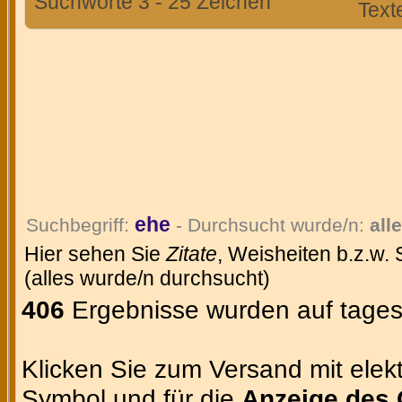
Suchworte 3 - 25 Zeichen
Text
ehe
Suchbegriff:
- Durchsucht wurde/n:
all
Hier sehen Sie
Zitate
, Weisheiten b.z.w.
(alles wurde/n durchsucht)
406
Ergebnisse wurden auf tages
Klicken Sie zum Versand mit elekt
Symbol und für die
Anzeige des 