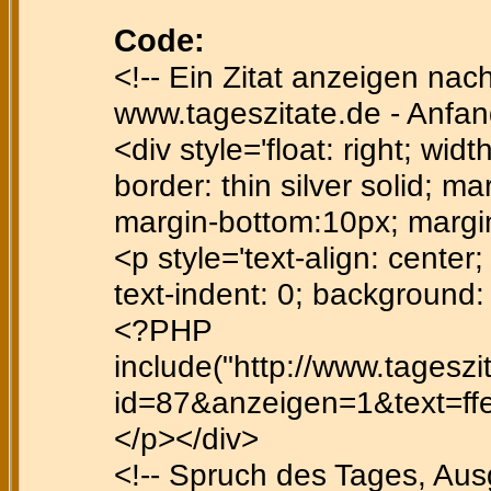
Code:
<!-- Ein Zitat anzeigen nac
www.tageszitate.de - Anfan
<div style='float: right; wid
border: thin silver solid; ma
margin-bottom:10px; margi
<p style='text-align: center; 
text-indent: 0; background
<?PHP
include("http://www.tagesz
id=87&anzeigen=1&text=ffe6
</p></div>
<!-- Spruch des Tages, Au