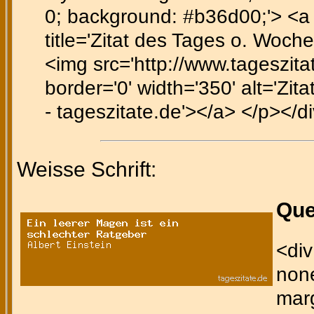
0; background: #b36d00;'> <a h
title='Zitat des Tages o. Wochen
<img src='http://www.tageszitate
border='0' width='350' alt='Zita
- tageszitate.de'></a> </p></d
Weisse Schrift:
Que
<div
none
marg