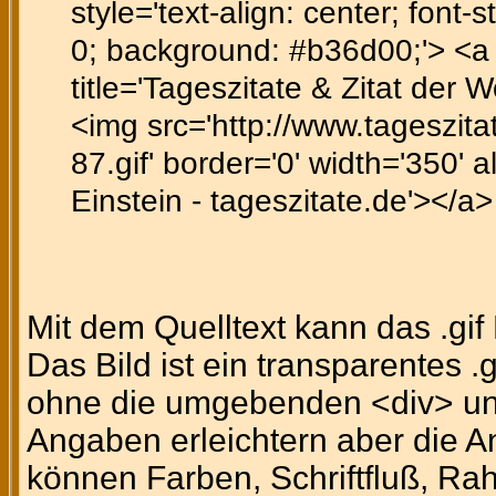
style='text-align: center; font-st
0; background: #b36d00;'> <a h
title='Tageszitate & Zitat der 
<img src='http://www.tageszitat
87.gif' border='0' width='350' a
Einstein - tageszitate.de'></a
Mit dem Quelltext kann das .gi
Das Bild ist ein transparentes .
ohne die umgebenden <div> un
Angaben erleichtern aber die A
können Farben, Schriftfluß, Ra