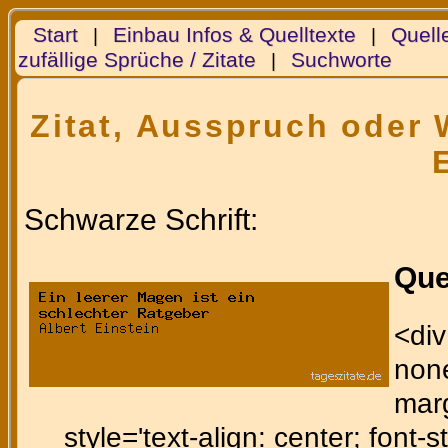
Start
Einbau Infos & Quelltexte
Quell
|
|
zufällige Sprüche / Zitate
Suchworte
|
Zitat, Ausspruch oder W
Schwarze Schrift:
Que
<div
none
marg
style='text-align: center; font-st