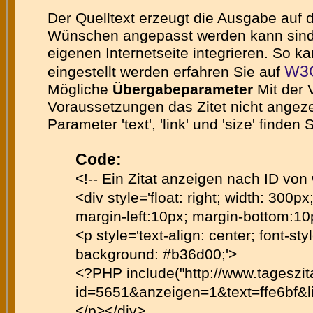
Der Quelltext erzeugt die Ausgabe auf
Wünschen angepasst werden kann sind im
eigenen Internetseite integrieren. So 
W3C
eingestellt werden erfahren Sie auf
Mögliche
Übergabeparameter
Mit der 
Voraussetzungen das Zitet nicht angezei
Parameter 'text', 'link' und 'size' finde
Code:
<!-- Ein Zitat anzeigen nach ID von
<div style='float: right; width: 300px
margin-left:10px; margin-bottom:10
<p style='text-align: center; font-styl
background: #b36d00;'>
<?PHP include("http://www.tageszi
id=5651&anzeigen=1&text=ffe6bf&lin
</p></div>