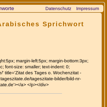
hworte
Datenschutz
Impressum
 Arabisches Sprichwort
right:5px; margin-left:5px; margin-bottom:3px;
c; font-size: smaller; text-indent: 0;
' title='Zitat des Tages o. Wochenzitat -
ageszitate.de/tageszitate-bilder/bild-nr-
itate.de'></a> </p></div>