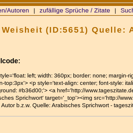
en/Autoren
zufällige Sprüche / Zitate
Suc
|
|
 Weisheit (ID:5651) Quelle:
lcode:
tyle='float: left; width: 360px; border: none; margin-
-top:3px'> <p style='text-align: center; font-style: itali
round: #b36d00;'> <a href='http://www.tageszitate.de/
sches Sprichwort' target='_top'><img src='http://www.t
on Autor b.z.w. Quelle: Arabisches Sprichwort - tagesz