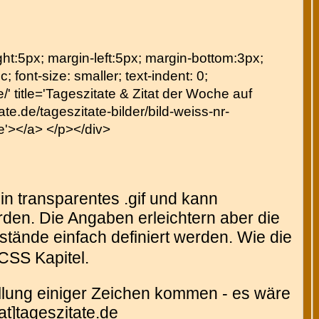
right:5px; margin-left:5px; margin-bottom:3px;
c; font-size: smaller; text-indent: 0;
' title='Tageszitate & Zitat der Woche auf
te.de/tageszitate-bilder/bild-weiss-nr-
de'></a> </p></div>
in transparentes .gif und kann
den. Die Angaben erleichtern aber die
tände einfach definiert werden. Wie die
CSS Kapitel.
tellung einiger Zeichen kommen - es wäre
at]tageszitate.de