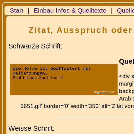
Start
Einbau Infos & Quelltexte
Quell
|
|
Zitat, Ausspruch oder
Schwarze Schrift:
Quel
<div s
margin
backg
Arabi
5651.gif' border='0' width='350' alt='Zitat v
Weisse Schrift: