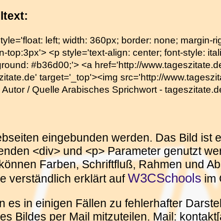
ltext:
tyle='float: left; width: 360px; border: none; margin-
-top:3px'> <p style='text-align: center; font-style: itali
round: #b36d00;'> <a href='http://www.tageszitate.de/
zitate.de' target='_top'><img src='http://www.tageszita
on Autor / Quelle Arabisches Sprichwort - tageszitate.
Webseiten eingebunden werden. Das Bild ist e
enden <div> und <p> Parameter genutzt wer
können Farben, Schriftfluß, Rahmen und Abs
W3CSchools
e verständlich erklärt auf
im 
 es in einigen Fällen zu fehlerhafter Dars
 Bildes per Mail mitzuteilen. Mail: kontakt[