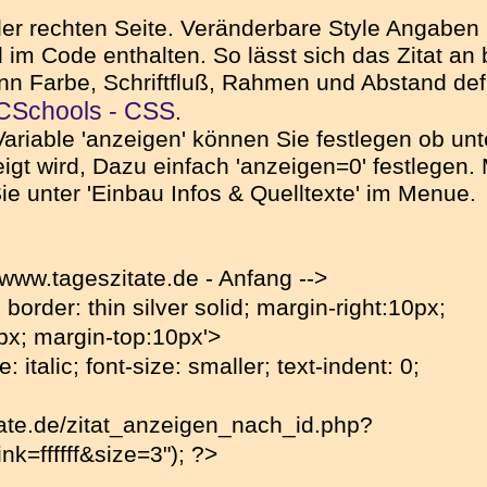
 der rechten Seite. Veränderbare Style Angabe
 Code enthalten. So lässt sich das Zitat an be
kann Farbe, Schriftfluß, Rahmen und Abstand de
Schools - CSS
.
Variable 'anzeigen' können Sie festlegen ob unt
gt wird, Dazu einfach 'anzeigen=0' festlegen. 
n Sie unter 'Einbau Infos & Quelltexte' im Menue.
 www.tageszitate.de - Anfang -->
; border: thin silver solid; margin-right:10px;
px; margin-top:10px'>
e: italic; font-size: smaller; text-indent: 0;
tate.de/zitat_anzeigen_nach_id.php?
k=ffffff&size=3"); ?>