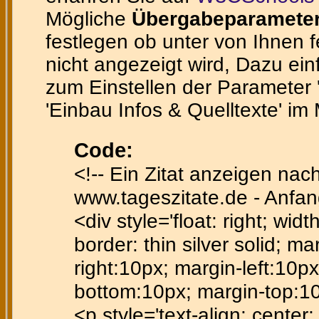
Mögliche
Übergabeparamete
festlegen ob unter von Ihnen 
nicht angezeigt wird, Dazu ein
zum Einstellen der Parameter 'te
'Einbau Infos & Quelltexte' im
Code:
<!-- Ein Zitat anzeigen nac
www.tageszitate.de - Anfan
<div style='float: right; wid
border: thin silver solid; ma
right:10px; margin-left:10px
bottom:10px; margin-top:1
<p style='text-align: center; 