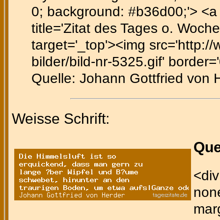
0; background: #b36d00;'> <a h
title='Zitat des Tages o. Woche
target='_top'><img src='http:/
bilder/bild-nr-5325.gif' border='
Quelle: Johann Gottfried von H
Weisse Schrift:
Que
<div
none
marg