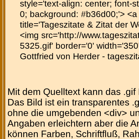
style='text-align: center; font-st
0; background: #b36d00;'> <a h
title='Tageszitate & Zitat der 
<img src='http://www.tageszitat
5325.gif' border='0' width='350
Gottfried von Herder - tageszi
Mit dem Quelltext kann das .gi
Das Bild ist ein transparentes .
ohne die umgebenden <div> un
Angaben erleichtern aber die A
können Farben, Schriftfluß, Ra