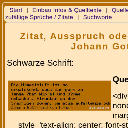
Start
Einbau Infos & Quelltexte
Quell
|
|
zufällige Sprüche / Zitate
Suchworte
|
Zitat, Ausspruch ode
Johann Got
Schwarze Schrift:
Que
<div
none
marg
style='text-align: center; font-st