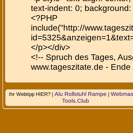
text-indent: 0; background
<?PHP
include("http://www.tagesz
id=5325&anzeigen=1&text=ff
</p></div>
<!-- Spruch des Tages, Au
www.tageszitate.de - Ende 
Alu Rollstuhl Rampe
Webmast
Ihr Webtipp HIER? |
|
Tools.Club