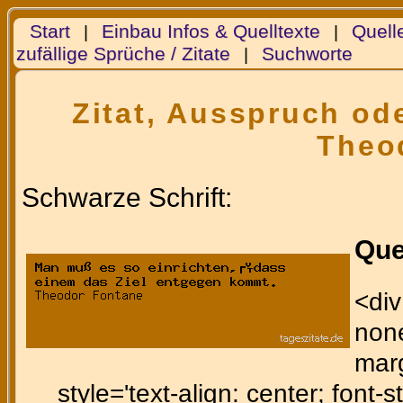
Start
Einbau Infos & Quelltexte
Quell
|
|
zufällige Sprüche / Zitate
Suchworte
|
Zitat, Ausspruch ode
Theo
Schwarze Schrift:
Que
<div
none
marg
style='text-align: center; font-st