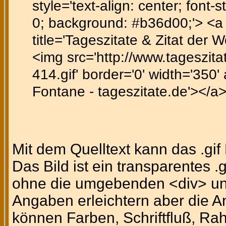
style='text-align: center; font-st
0; background: #b36d00;'> <a h
title='Tageszitate & Zitat der 
<img src='http://www.tageszitat
414.gif' border='0' width='350'
Fontane - tageszitate.de'></a>
Mit dem Quelltext kann das .gi
Das Bild ist ein transparentes .
ohne die umgebenden <div> un
Angaben erleichtern aber die A
können Farben, Schriftfluß, Ra