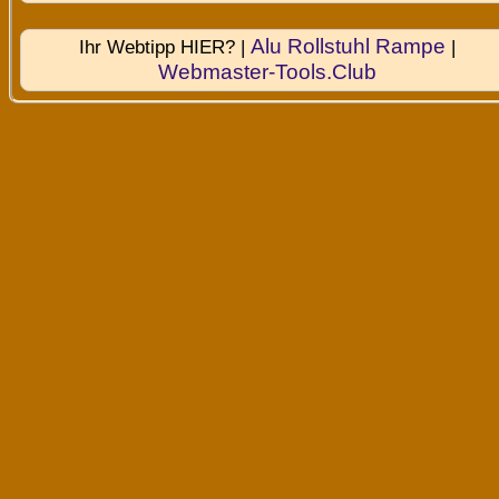
Alu Rollstuhl Rampe
Ihr Webtipp HIER? |
|
Webmaster-Tools.Club