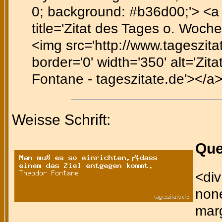
0; background: #b36d00;'> <a h
title='Zitat des Tages o. Woche
<img src='http://www.tageszitate
border='0' width='350' alt='Zit
Fontane - tageszitate.de'></a>
Weisse Schrift:
Que
<div
none
marg