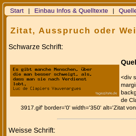
Start
Einbau Infos & Quelltexte
Quell
|
|
Zitat, Ausspruch oder We
Schwarze Schrift:
Quel
<div s
margin
backg
de Cl
3917.gif' border='0' width='350' alt='Zitat 
Weisse Schrift: