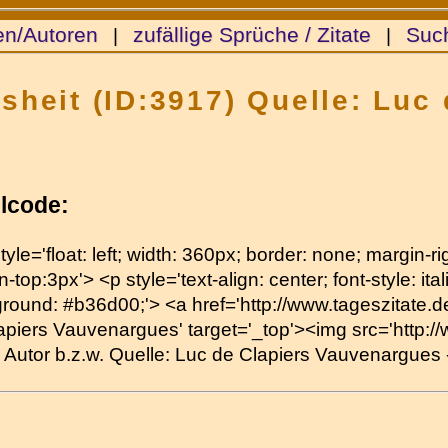
en/Autoren
zufällige Sprüche / Zitate
Suc
|
|
isheit (ID:3917) Quelle: Luc
lcode:
tyle='float: left; width: 360px; border: none; margin-
-top:3px'> <p style='text-align: center; font-style: itali
round: #b36d00;'> <a href='http://www.tageszitate.de/
apiers Vauvenargues' target='_top'><img src='http://w
von Autor b.z.w. Quelle: Luc de Clapiers Vauvenargues 