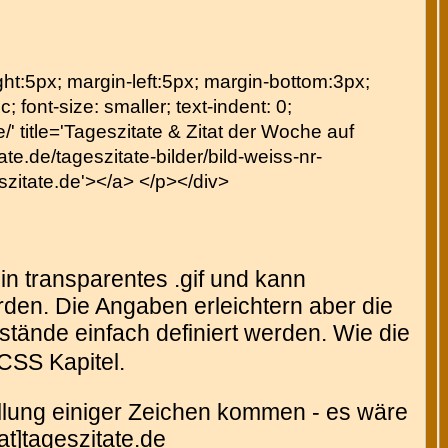
right:5px; margin-left:5px; margin-bottom:3px;
c; font-size: smaller; text-indent: 0;
' title='Tageszitate & Zitat der Woche auf
te.de/tageszitate-bilder/bild-weiss-nr-
eszitate.de'></a> </p></div>
in transparentes .gif und kann
den. Die Angaben erleichtern aber die
tände einfach definiert werden. Wie die
CSS Kapitel.
tellung einiger Zeichen kommen - es wäre
at]tageszitate.de