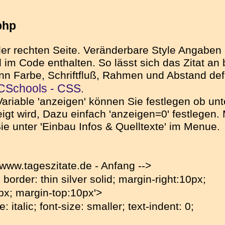
php
 der rechten Seite. Veränderbare Style Angabe
 Code enthalten. So lässt sich das Zitat an be
kann Farbe, Schriftfluß, Rahmen und Abstand de
Schools - CSS
.
Variable 'anzeigen' können Sie festlegen ob unt
gt wird, Dazu einfach 'anzeigen=0' festlegen. 
n Sie unter 'Einbau Infos & Quelltexte' im Menue.
 www.tageszitate.de - Anfang -->
; border: thin silver solid; margin-right:10px;
px; margin-top:10px'>
e: italic; font-size: smaller; text-indent: 0;