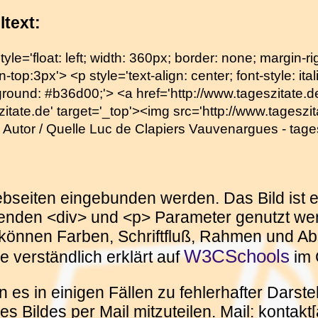
ltext:
tyle='float: left; width: 360px; border: none; margin-
-top:3px'> <p style='text-align: center; font-style: itali
round: #b36d00;'> <a href='http://www.tageszitate.de/
zitate.de' target='_top'><img src='http://www.tageszita
von Autor / Quelle Luc de Clapiers Vauvenargues - tag
Webseiten eingebunden werden. Das Bild ist e
enden <div> und <p> Parameter genutzt wer
können Farben, Schriftfluß, Rahmen und Abs
W3CSchools
e verständlich erklärt auf
im 
 es in einigen Fällen zu fehlerhafter Dars
 Bildes per Mail mitzuteilen. Mail: kontakt[