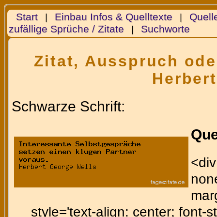
Start
Einbau Infos & Quelltexte
Quell
|
|
zufällige Sprüche / Zitate
Suchworte
|
Zitat, Ausspruch ode
Herber
Schwarze Schrift:
Que
<div
none
marg
style='text-align: center; font-st