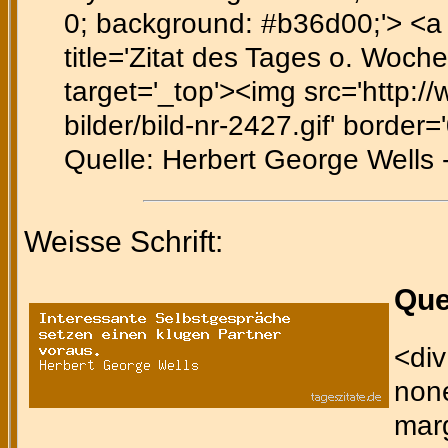
0; background: #b36d00;'> <a h
title='Zitat des Tages o. Woche
target='_top'><img src='http:/
bilder/bild-nr-2427.gif' border='
Quelle: Herbert George Wells -
Weisse Schrift:
Que
<div
none
marg