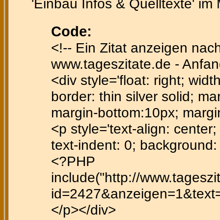
'Einbau Infos & Quelltexte' im
Code:
<!-- Ein Zitat anzeigen nac
www.tageszitate.de - Anfan
<div style='float: right; wid
border: thin silver solid; ma
margin-bottom:10px; margi
<p style='text-align: center; 
text-indent: 0; background
<?PHP
include("http://www.tagesz
id=2427&anzeigen=1&text=ff
</p></div>