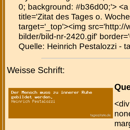
0; background: #b36d00;'> <a h
title='Zitat des Tages o. Woche
target='_top'><img src='http:/
bilder/bild-nr-2420.gif' border='
Quelle: Heinrich Pestalozzi - 
Weisse Schrift:
Que
<div
none
marg