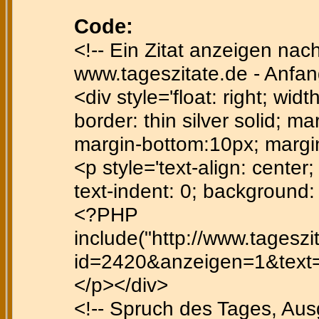
Code:
<!-- Ein Zitat anzeigen nac
www.tageszitate.de - Anfan
<div style='float: right; wid
border: thin silver solid; ma
margin-bottom:10px; margi
<p style='text-align: center; 
text-indent: 0; background
<?PHP
include("http://www.tagesz
id=2420&anzeigen=1&text=ff
</p></div>
<!-- Spruch des Tages, Au