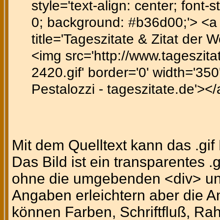
style='text-align: center; font-st
0; background: #b36d00;'> <a h
title='Tageszitate & Zitat der 
<img src='http://www.tageszitat
2420.gif' border='0' width='350'
Pestalozzi - tageszitate.de'><
Mit dem Quelltext kann das .gi
Das Bild ist ein transparentes .
ohne die umgebenden <div> un
Angaben erleichtern aber die A
können Farben, Schriftfluß, Ra