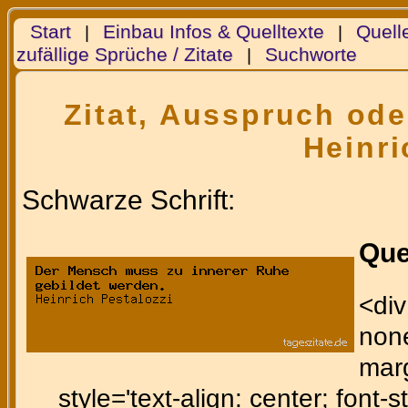
Start
Einbau Infos & Quelltexte
Quell
|
|
zufällige Sprüche / Zitate
Suchworte
|
Zitat, Ausspruch ode
Heinri
Schwarze Schrift:
Que
<div
none
marg
style='text-align: center; font-st