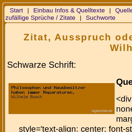
Start
Einbau Infos & Quelltexte
Quell
|
|
zufällige Sprüche / Zitate
Suchworte
|
Zitat, Ausspruch ode
Wil
Schwarze Schrift:
Que
<div
none
marg
style='text-align: center; font-st