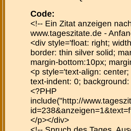
Code:
<!-- Ein Zitat anzeigen nac
www.tageszitate.de - Anfan
<div style='float: right; wid
border: thin silver solid; ma
margin-bottom:10px; margi
<p style='text-align: center; 
text-indent: 0; background
<?PHP
include("http://www.tagesz
id=238&anzeigen=1&text=ffe
</p></div>
<!-- Spruch des Tages, Au