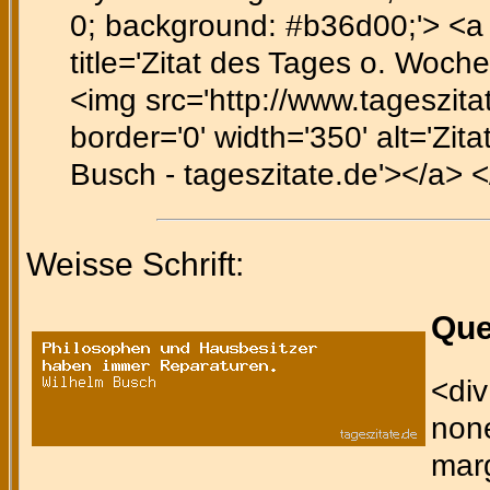
0; background: #b36d00;'> <a h
title='Zitat des Tages o. Woche
<img src='http://www.tageszitate
border='0' width='350' alt='Zit
Busch - tageszitate.de'></a> <
Weisse Schrift:
Que
<div
none
marg