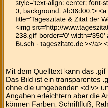
style='text-align: center; font-st
0; background: #b36d00;'> <a h
title='Tageszitate & Zitat der 
<img src='http://www.tageszitat
238.gif' border='0' width='350' 
Busch - tageszitate.de'></a> <
Mit dem Quelltext kann das .gi
Das Bild ist ein transparentes .
ohne die umgebenden <div> un
Angaben erleichtern aber die A
können Farben, Schriftfluß, Ra