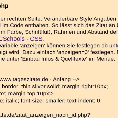
php
 der rechten Seite. Veränderbare Style Angabe
 Code enthalten. So lässt sich das Zitat an be
kann Farbe, Schriftfluß, Rahmen und Abstand de
Schools - CSS
.
Variable 'anzeigen' können Sie festlegen ob unt
gt wird, Dazu einfach 'anzeigen=0' festlegen. 
n Sie unter 'Einbau Infos & Quelltexte' im Menue.
 www.tageszitate.de - Anfang -->
; border: thin silver solid; margin-right:10px;
px; margin-top:10px'>
e: italic; font-size: smaller; text-indent: 0;
tate.de/zitat_anzeigen_nach_id.php?