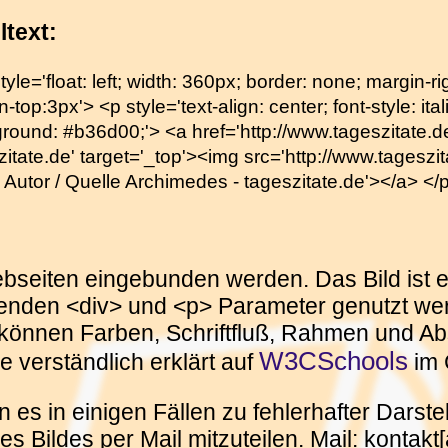
ltext:
tyle='float: left; width: 360px; border: none; margin-
-top:3px'> <p style='text-align: center; font-style: itali
round: #b36d00;'> <a href='http://www.tageszitate.de/
zitate.de' target='_top'><img src='http://www.tageszita
on Autor / Quelle Archimedes - tageszitate.de'></a> </
Webseiten eingebunden werden. Das Bild ist e
enden <div> und <p> Parameter genutzt wer
können Farben, Schriftfluß, Rahmen und Abs
W3CSchools
e verständlich erklärt auf
im 
 es in einigen Fällen zu fehlerhafter Dars
 Bildes per Mail mitzuteilen. Mail: kontakt[