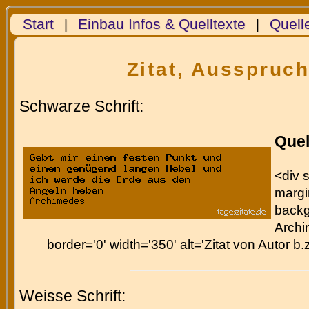
Start
Einbau Infos & Quelltexte
Quell
|
|
Zitat, Ausspruc
Schwarze Schrift:
Quel
<div s
margin
backg
Archi
border='0' width='350' alt='Zitat von Autor b
Weisse Schrift: