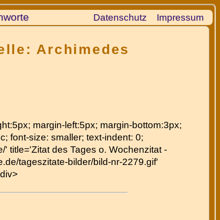
hworte
Datenschutz
Impressum
elle: Archimedes
right:5px; margin-left:5px; margin-bottom:3px;
c; font-size: smaller; text-indent: 0;
' title='Zitat des Tages o. Wochenzitat -
de/tageszitate-bilder/bild-nr-2279.gif'
/div>