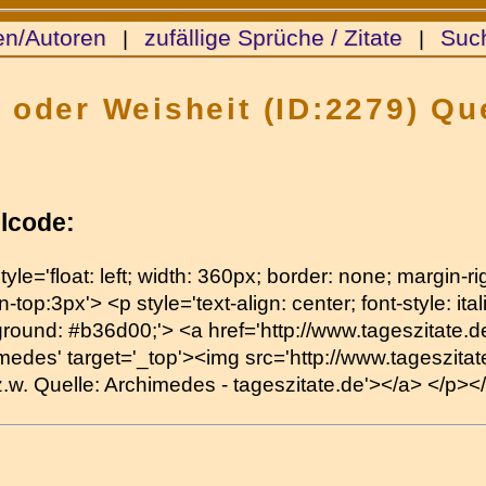
en/Autoren
zufällige Sprüche / Zitate
Suc
|
|
h oder Weisheit (ID:2279) Qu
lcode:
tyle='float: left; width: 360px; border: none; margin-
-top:3px'> <p style='text-align: center; font-style: itali
round: #b36d00;'> <a href='http://www.tageszitate.de/
medes' target='_top'><img src='http://www.tageszitate.
.z.w. Quelle: Archimedes - tageszitate.de'></a> </p><