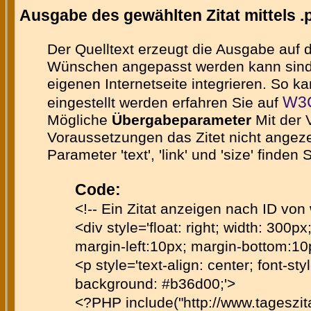
Ausgabe des gewählten Zitat mittels .
Der Quelltext erzeugt die Ausgabe auf
Wünschen angepasst werden kann sind im
eigenen Internetseite integrieren. So 
W3C
eingestellt werden erfahren Sie auf
Mögliche
Übergabeparameter
Mit der 
Voraussetzungen das Zitet nicht angezei
Parameter 'text', 'link' und 'size' finde
Code:
<!-- Ein Zitat anzeigen nach ID von
<div style='float: right; width: 300px
margin-left:10px; margin-bottom:10
<p style='text-align: center; font-styl
background: #b36d00;'>
<?PHP include("http://www.tageszi