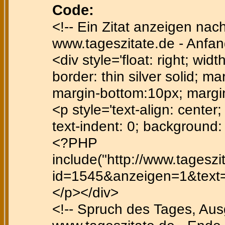
Code:
<!-- Ein Zitat anzeigen nac
www.tageszitate.de - Anfan
<div style='float: right; wid
border: thin silver solid; ma
margin-bottom:10px; margi
<p style='text-align: center; 
text-indent: 0; background
<?PHP
include("http://www.tagesz
id=1545&anzeigen=1&text=ff
</p></div>
<!-- Spruch des Tages, Au