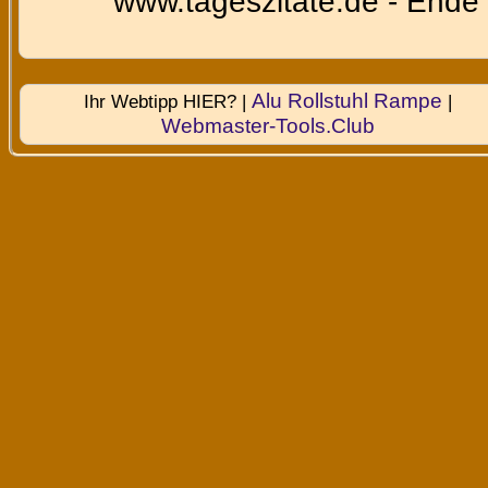
www.tageszitate.de - Ende 
Alu Rollstuhl Rampe
Ihr Webtipp HIER? |
|
Webmaster-Tools.Club