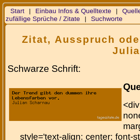
Start
Einbau Infos & Quelltexte
Quell
|
|
zufällige Sprüche / Zitate
Suchworte
|
Zitat, Ausspruch ode
Juli
Schwarze Schrift:
Que
<div
none
marg
style='text-align: center; font-st