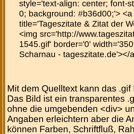
style='text-align: center; font-st
0; background: #b36d00;'> <a h
title='Tageszitate & Zitat der 
<img src='http://www.tageszitat
1545.gif' border='0' width='350'
Scharnau - tageszitate.de'></
Mit dem Quelltext kann das .gi
Das Bild ist ein transparentes .
ohne die umgebenden <div> un
Angaben erleichtern aber die A
können Farben, Schriftfluß, Ra