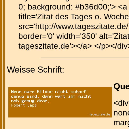
0; background: #b36d00;'> <a h
title='Zitat des Tages o. Woch
src='http://www.tageszitate.de/t
border='0' width='350' alt='Zit
tageszitate.de'></a> </p></div
Weisse Schrift:
Que
<div
none
marg