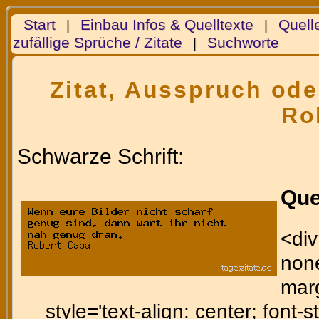
Start
Einbau Infos & Quelltexte
Quell
|
|
zufällige Sprüche / Zitate
Suchworte
|
Zitat, Ausspruch ode
Ro
Schwarze Schrift:
Que
<div
none
marg
style='text-align: center; font-st