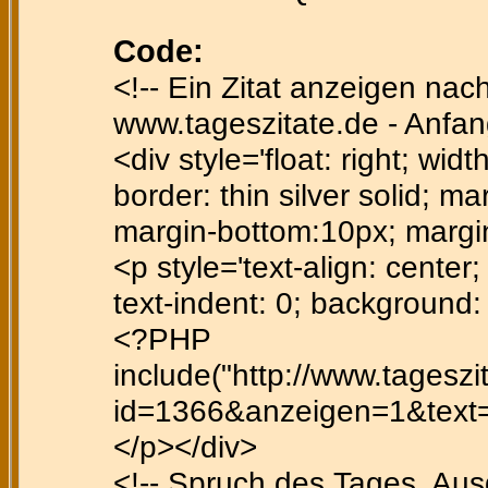
Code:
<!-- Ein Zitat anzeigen nac
www.tageszitate.de - Anfan
<div style='float: right; wid
border: thin silver solid; ma
margin-bottom:10px; margi
<p style='text-align: center; 
text-indent: 0; background
<?PHP
include("http://www.tagesz
id=1366&anzeigen=1&text=ff
</p></div>
<!-- Spruch des Tages, Au