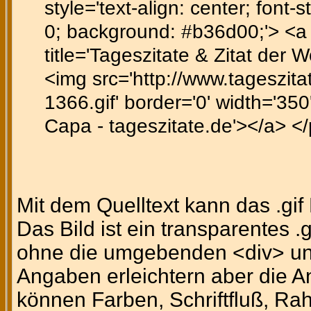
style='text-align: center; font-st
0; background: #b36d00;'> <a h
title='Tageszitate & Zitat der 
<img src='http://www.tageszitat
1366.gif' border='0' width='350'
Capa - tageszitate.de'></a> <
Mit dem Quelltext kann das .gi
Das Bild ist ein transparentes .
ohne die umgebenden <div> un
Angaben erleichtern aber die A
können Farben, Schriftfluß, Ra