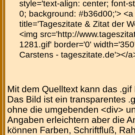
style='text-align: center; font-st
0; background: #b36d00;'> <a h
title='Tageszitate & Zitat der 
<img src='http://www.tageszitat
1281.gif' border='0' width='350
Carstens - tageszitate.de'></a
Mit dem Quelltext kann das .gi
Das Bild ist ein transparentes .
ohne die umgebenden <div> un
Angaben erleichtern aber die A
können Farben, Schriftfluß, Ra