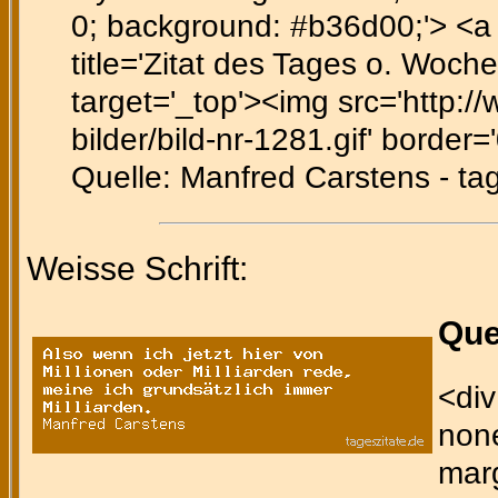
0; background: #b36d00;'> <a h
title='Zitat des Tages o. Woch
target='_top'><img src='http:/
bilder/bild-nr-1281.gif' border='
Quelle: Manfred Carstens - tag
Weisse Schrift:
Que
<div
none
marg