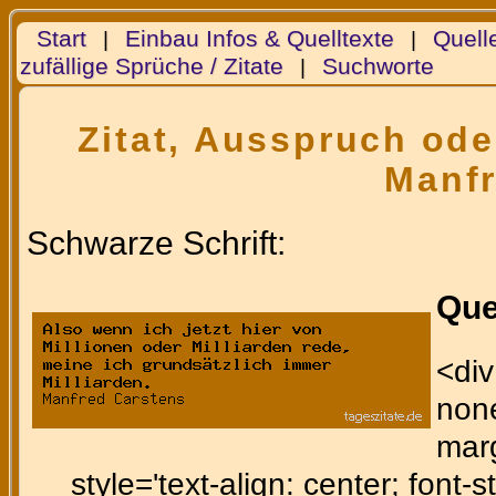
Start
Einbau Infos & Quelltexte
Quell
|
|
zufällige Sprüche / Zitate
Suchworte
|
Zitat, Ausspruch ode
Manfr
Schwarze Schrift:
Que
<div
none
marg
style='text-align: center; font-st