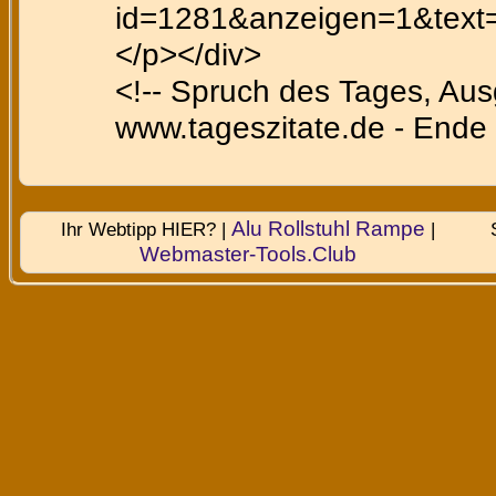
id=1281&anzeigen=1&text=ff
</p></div>
<!-- Spruch des Tages, Au
www.tageszitate.de - Ende 
Alu Rollstuhl Rampe
Ihr Webtipp HIER? |
|
Webmaster-Tools.Club