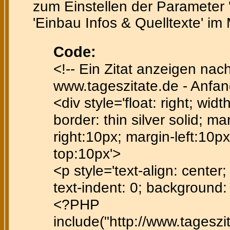
zum Einstellen der Parameter 'te
'Einbau Infos & Quelltexte' im
Code:
<!-- Ein Zitat anzeigen nac
www.tageszitate.de - Anfan
<div style='float: right; wid
border: thin silver solid; ma
right:10px; margin-left:10p
top:10px'>
<p style='text-align: center; 
text-indent: 0; background
<?PHP
include("http://www.tagesz