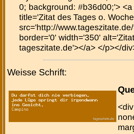
0; background: #b36d00;'> <a h
title='Zitat des Tages o. Woch
src='http://www.tageszitate.de/t
border='0' width='350' alt='Zit
tageszitate.de'></a> </p></div
Weisse Schrift:
Que
<div
none
marg