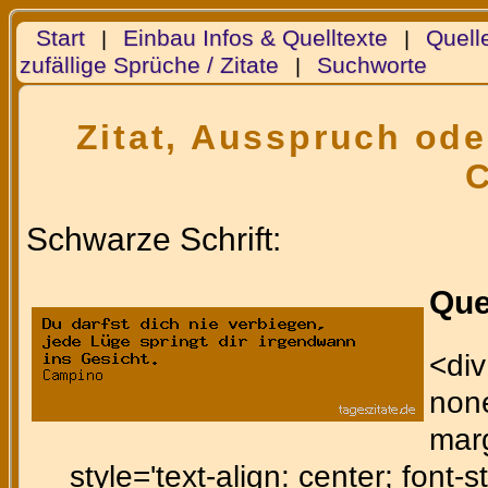
Start
Einbau Infos & Quelltexte
Quell
|
|
zufällige Sprüche / Zitate
Suchworte
|
Zitat, Ausspruch ode
Schwarze Schrift:
Que
<div
none
marg
style='text-align: center; font-st