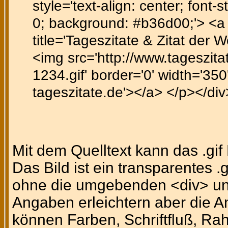
style='text-align: center; font-st
0; background: #b36d00;'> <a h
title='Tageszitate & Zitat der 
<img src='http://www.tageszitat
1234.gif' border='0' width='350
tageszitate.de'></a> </p></div
Mit dem Quelltext kann das .gi
Das Bild ist ein transparentes .
ohne die umgebenden <div> un
Angaben erleichtern aber die A
können Farben, Schriftfluß, Ra