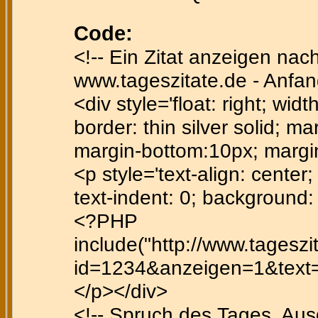
Code:
<!-- Ein Zitat anzeigen nac
www.tageszitate.de - Anfan
<div style='float: right; wid
border: thin silver solid; ma
margin-bottom:10px; margi
<p style='text-align: center; 
text-indent: 0; background
<?PHP
include("http://www.tagesz
id=1234&anzeigen=1&text=ff
</p></div>
<!-- Spruch des Tages, Au