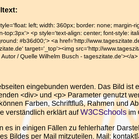
ltext:
tyle='float: left; width: 360px; border: none; margin-
-top:3px'> <p style='text-align: center; font-style: itali
round: #b36d00;'> <a href='http://www.tageszitate.de/
zitate.de' target='_top'><img src='http://www.tageszita
on Autor / Quelle Wilhelm Busch - tageszitate.de'></a>
Webseiten eingebunden werden. Das Bild ist e
enden <div> und <p> Parameter genutzt wer
können Farben, Schriftfluß, Rahmen und Abs
W3CSchools
e verständlich erklärt auf
im 
 es in einigen Fällen zu fehlerhafter Dars
 Bildes per Mail mitzuteilen. Mail: kontakt[