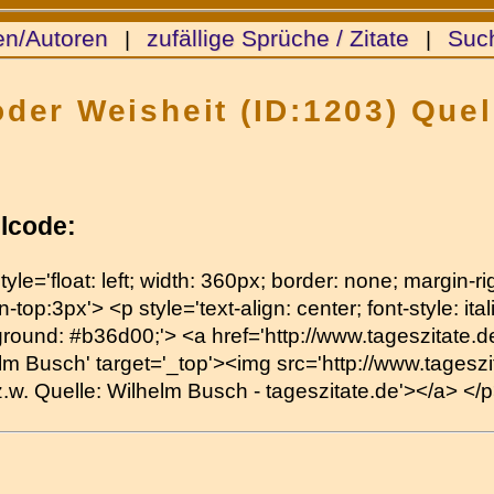
en/Autoren
zufällige Sprüche / Zitate
Suc
|
|
oder Weisheit (ID:1203) Que
lcode:
tyle='float: left; width: 360px; border: none; margin-
-top:3px'> <p style='text-align: center; font-style: itali
round: #b36d00;'> <a href='http://www.tageszitate.de/
lm Busch' target='_top'><img src='http://www.tageszita
.z.w. Quelle: Wilhelm Busch - tageszitate.de'></a> </