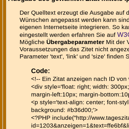
Der Quelltext erzeugt die Ausgabe auf
Wünschen angepasst werden kann sind im
eigenen Internetseite integrieren. So 
W3C
eingestellt werden erfahren Sie auf
Mögliche
Übergabeparameter
Mit der 
Voraussetzungen das Zitet nicht angezei
Parameter 'text', 'link' und 'size' finde
Code:
<!-- Ein Zitat anzeigen nach ID von
<div style='float: right; width: 300px
margin-left:10px; margin-bottom:10
<p style='text-align: center; font-styl
background: #b36d00;'>
<?PHP include("http://www.tageszi
id=1203&anzeigen=1&text=ffe6bf&lin