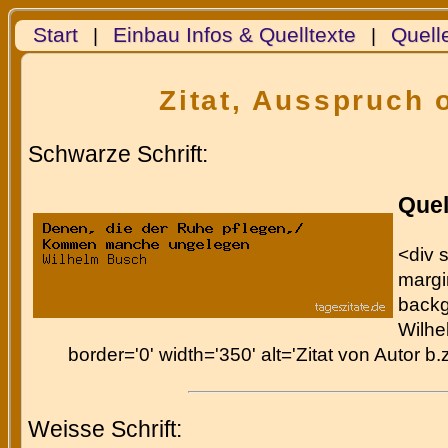
Start
Einbau Infos & Quelltexte
Quell
|
|
Zitat, Ausspruch 
Schwarze Schrift:
Quel
<div s
margin
backg
Wilhe
border='0' width='350' alt='Zitat von Autor b
Weisse Schrift: