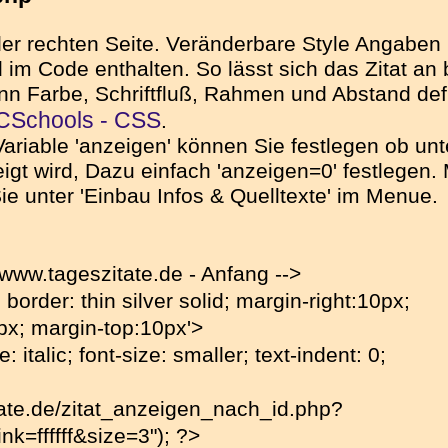
 der rechten Seite. Veränderbare Style Angabe
 Code enthalten. So lässt sich das Zitat an be
kann Farbe, Schriftfluß, Rahmen und Abstand de
Schools - CSS
.
Variable 'anzeigen' können Sie festlegen ob unt
gt wird, Dazu einfach 'anzeigen=0' festlegen. 
n Sie unter 'Einbau Infos & Quelltexte' im Menue.
 www.tageszitate.de - Anfang -->
; border: thin silver solid; margin-right:10px;
px; margin-top:10px'>
e: italic; font-size: smaller; text-indent: 0;
tate.de/zitat_anzeigen_nach_id.php?
k=ffffff&size=3"); ?>