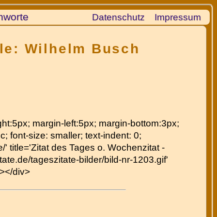
hworte
Datenschutz
Impressum
lle: Wilhelm Busch
right:5px; margin-left:5px; margin-bottom:3px;
c; font-size: smaller; text-indent: 0;
' title='Zitat des Tages o. Wochenzitat -
te.de/tageszitate-bilder/bild-nr-1203.gif'
p></div>