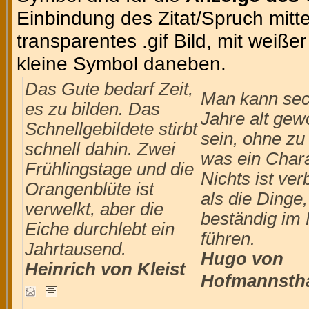
Einbindung des Zitat/Spruch mittel
transparentes .gif Bild, mit weiße
kleine Symbol daneben.
Das Gute bedarf Zeit,
Man kann sec
es zu bilden. Das
Jahre alt gew
Schnellgebildete stirbt
sein, ohne zu
schnell dahin. Zwei
was ein Charak
Frühlingstage und die
Nichts ist ve
Orangenblüte ist
als die Dinge,
verwelkt, aber die
beständig im
Eiche durchlebt ein
führen.
Jahrtausend.
Hugo von
Heinrich von Kleist
Hofmannsth