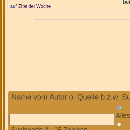
bei
auf
Zitat der Woche
Name vom Autor o. Quelle b.z.w. Su
Alle
Suchworte 3 - 25 Zeichen